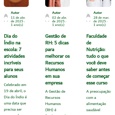
Autor
Autor
Autor
11 de abr.
02 de abr.
28 de mar.
de 2025
de 2025
de 2025
1 ano(s)
1 ano(s)
1 ano(s)
Dia do
Gestão de
Faculdade
Índio na
RH: 5 dicas
de
escola: 7
para
Nutrição:
atividades
melhorar os
tudo o que
incríveis
Recursos
você deve
para seus
Humanos
saber antes
alunos
em sua
de começar
empresa
esse curso
Celebrado em
19 de abril, o
A Gestão de
A preocupação
Dia do Índio é
Recursos
com a
uma data que
Humanos
alimentação
precisa ser
(RH) é
saudável