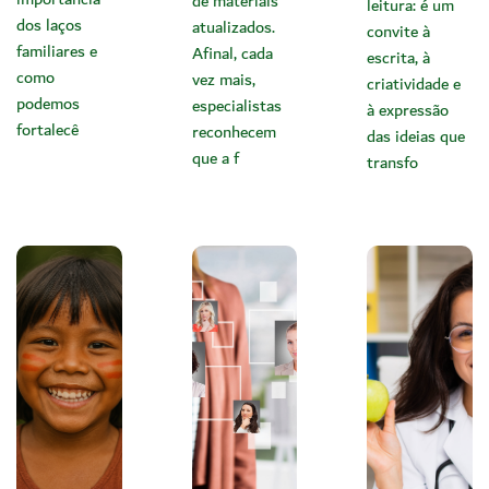
de materiais
leitura: é um
dos laços
atualizados.
convite à
familiares e
Afinal, cada
escrita, à
como
vez mais,
criatividade e
podemos
especialistas
à expressão
fortalecê
reconhecem
das ideias que
que a f
transfo