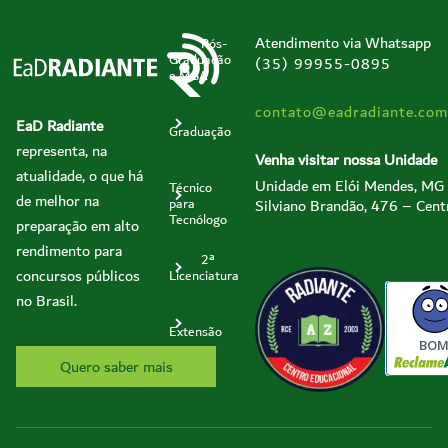
Atendimento via Whatsapp
Pós-
Graduação
(35) 99955-0895
e MBA
contato@eadradiante.com
EaD Radiante
Graduação
representa, na
Venha visitar nossa Unidade
atualidade, o que há
Unidade em Elói Mendes, MG
Técnico
de melhor na
Silviano Brandão, 476 – Cent
para
Tecnólogo
preparação em alto
rendimento para
2ª
concursos públicos
Licenciatura
no Brasil.
Extensão
BO
Quero saber mais