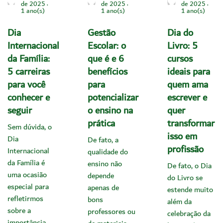
de 2025
de 2025
de 2025
1 ano(s)
1 ano(s)
1 ano(s)
Dia
Gestão
Dia do
Internacional
Escolar: o
Livro: 5
da Família:
que é e 6
cursos
5 carreiras
benefícios
ideais para
para você
para
quem ama
conhecer e
potencializar
escrever e
seguir
o ensino na
quer
prática
transformar
Sem dúvida, o
isso em
Dia
De fato, a
profissão
Internacional
qualidade do
da Família é
ensino não
De fato, o Dia
uma ocasião
depende
do Livro se
especial para
apenas de
estende muito
refletirmos
bons
além da
sobre a
professores ou
celebração da
importância