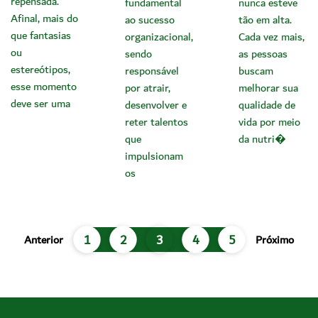
repensada.
fundamental
nunca esteve
Afinal, mais do
ao sucesso
tão em alta.
que fantasias
organizacional,
Cada vez mais,
ou
sendo
as pessoas
estereótipos,
responsável
buscam
esse momento
por atrair,
melhorar sua
deve ser uma
desenvolver e
qualidade de
reter talentos
vida por meio
que
da nutri�
impulsionam
os
1
2
3
4
5
Anterior
Próximo