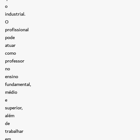
o
industrial.
O
profissional
pode
atuar
como
professor
no
ensino
fundamental,
médio
e
superior,
além
de
trabalhar
em