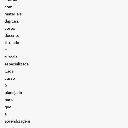
com
materiais
digitais,
corpo
docente
titulado
e
tutoria
especializada.
Cada
curso
é
planejado
para
que
a
aprendizagem