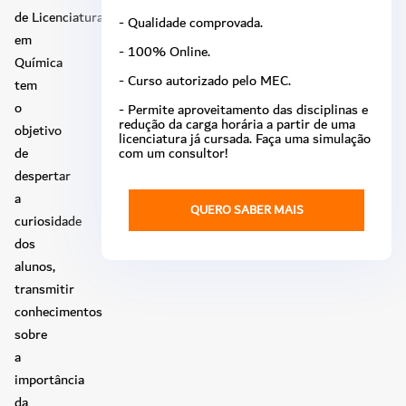
de Licenciatura
- Qualidade comprovada.
em
- 100% Online.
Química
- Curso autorizado pelo MEC.
tem
o
- Permite aproveitamento das disciplinas e
redução da carga horária a partir de uma
objetivo
licenciatura já cursada. Faça uma simulação
de
com um consultor!
despertar
a
QUERO SABER MAIS
curiosidade
dos
alunos,
transmitir
conhecimentos
sobre
a
importância
da