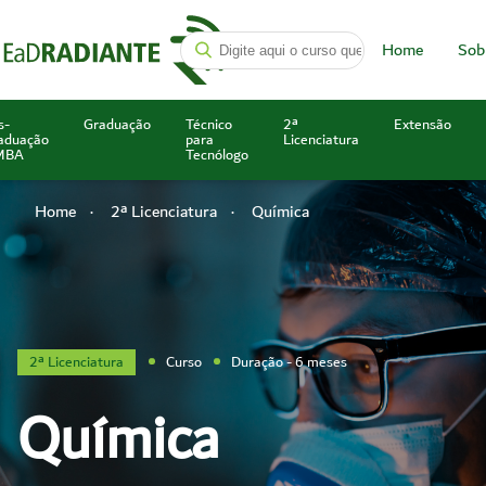
Home
Sob
s-
Graduação
Técnico
2ª
Extensão
aduação
para
Licenciatura
MBA
Tecnólogo
Home
2ª Licenciatura
Química
2ª Licenciatura
Curso
Duração - 6 meses
Química