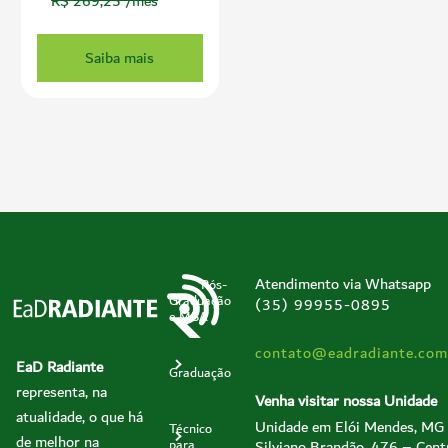
R$ 269,25 /mês
Saiba mais
Atendimento via Whatsapp
Pós-
Graduação
(35) 99955-0895
e MBA
contato@eadradiante.com
EaD Radiante
Graduação
representa, na
Venha visitar nossa Unidade
atualidade, o que há
Unidade em Elói Mendes, MG
Técnico
de melhor na
Silviano Brandão, 476 – Cent
para