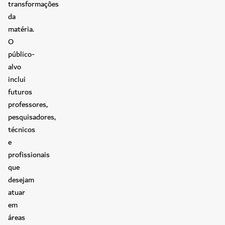
transformações
da
matéria.
O
público-
alvo
inclui
futuros
professores,
pesquisadores,
técnicos
e
profissionais
que
desejam
atuar
em
áreas