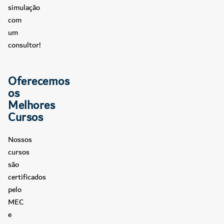
simulação
com
um
consultor!
Oferecemos
os
Melhores
Cursos
Nossos
cursos
são
certificados
pelo
MEC
e