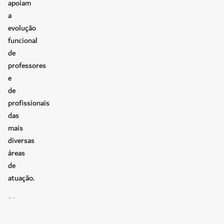
apoiam
a
evolução
funcional
de
professores
e
de
profissionais
das
mais
diversas
áreas
de
atuação.