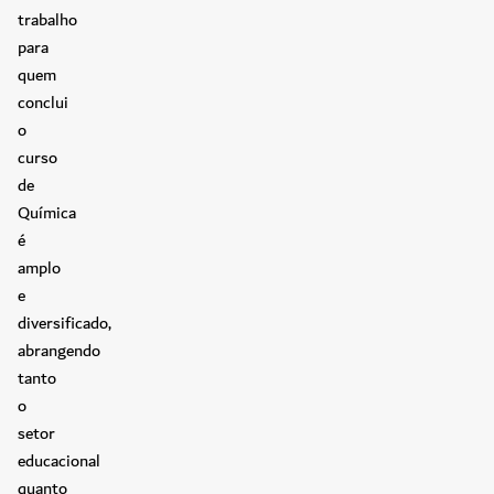
trabalho
para
quem
conclui
o
curso
de
Química
é
amplo
e
diversificado,
abrangendo
tanto
o
setor
educacional
quanto