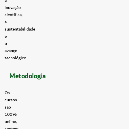
a
inovação
científica,
a
sustentabilidade
e
o
avanço
tecnológico.
Metodologia
Os
cursos
são
100%
online,
contam