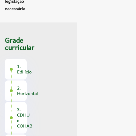
legislação
necessária.
Grade
curricular
1.
Edilício
2.
Horizontal
3.
CDHU
e
COHAB