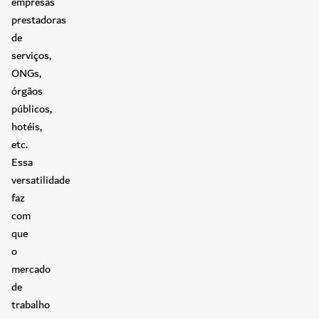
empresas
prestadoras
de
serviços,
ONGs,
órgãos
públicos,
hotéis,
etc.
Essa
versatilidade
faz
com
que
o
mercado
de
trabalho