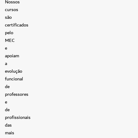
Nossos
cursos
são
certificados
pelo
MEC
e
apoiam
a
evolução
funcional
de
professores
e
de
profissionais
das
mais