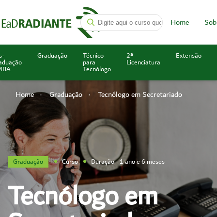
Home
Sob
s-
Graduação
Técnico
2ª
Extensão
aduação
para
Licenciatura
MBA
Tecnólogo
Home
Graduação
Tecnólogo em Secretariado
Graduação
Curso
Duração - 1 ano e 6 meses
Tecnólogo em