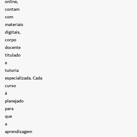
online,
contam
com
materiais
digitais,
corpo
docente
titulado
e
tutoria
especializada. Cada
curso
é
planejado
para
que
a
aprendizagem