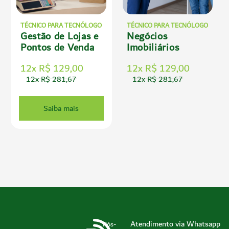
TÉCNICO PARA TECNÓLOGO
TÉCNICO PARA TECNÓLOGO
Gestão de Lojas e
Negócios
Pontos de Venda
Imobiliários
12x R$ 129,00
12x R$ 129,00
12x R$ 281,67
12x R$ 281,67
Saiba mais
Atendimento via Whatsapp
Pós-