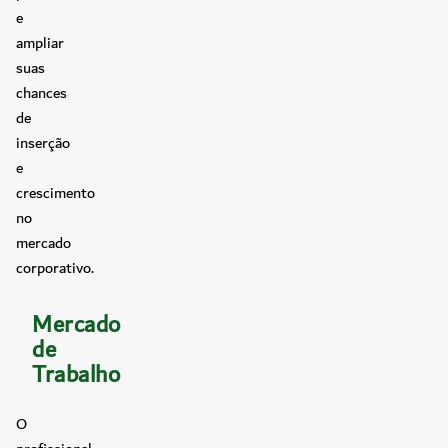
e
ampliar
suas
chances
de
inserção
e
crescimento
no
mercado
corporativo.
Mercado
de
Trabalho
O