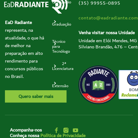
Graduação
(35) 99955-0895
e MBA
contato@eadradiante.com
EaD Radiante
Graduação
representa, na
Venha visitar nossa Unidade
atualidade, o que há
Unidade em Elói Mendes, MG
Técnico
de melhor na
Silviano Brandão, 476 – Cent
para
Tecnólogo
preparação em alto
rendimento para
2ª
concursos públicos
Licenciatura
no Brasil.
Extensão
BO
Quero saber mais
Acompanha-nos
Conheça nossa
Política de Privacidade