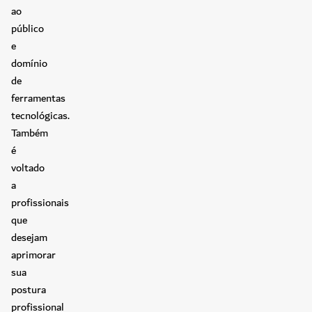
ao
público
e
domínio
de
ferramentas
tecnológicas.
Também
é
voltado
a
profissionais
que
desejam
aprimorar
sua
postura
profissional