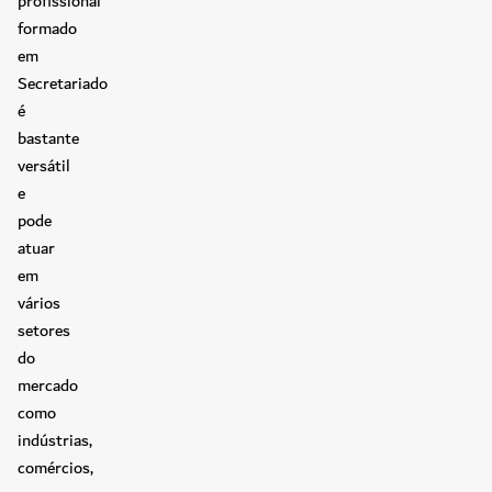
profissional
formado
em
Secretariado
é
bastante
versátil
e
pode
atuar
em
vários
setores
do
mercado
como
indústrias,
comércios,