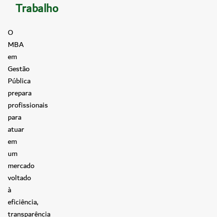
Trabalho
O
MBA
em
Gestão
Pública
prepara
profissionais
para
atuar
em
um
mercado
voltado
à
eficiência,
transparência