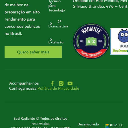
Unidade em Elói Mendes, MG
Técnico
de melhor na
Silviano Brandão, 476 – Cent
para
Tecnólogo
preparação em alto
rendimento para
2ª
concursos públicos
Licenciatura
no Brasil.
Extensão
BO
Quero saber mais
Acompanha-nos
Conheça nossa
Política de Privacidade
Ead Radiante © Todos os direitos
reservados
Desenvolvido