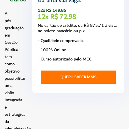
Garanta sua vaga.
12x R$ 149.85
A
12x R$ 72.98
pós-
No cartão de crédito, ou R$ 875.71 à vista
graduação
no boleto bancário ou pix.
em
- Qualidade comprovada.
Gestão
Pública
- 100% Online.
tem
- Curso autorizado pelo MEC.
como
objetivo
QUERO SABER MAIS
possibilitar
uma
visão
integrada
e
estratégica
da
administração