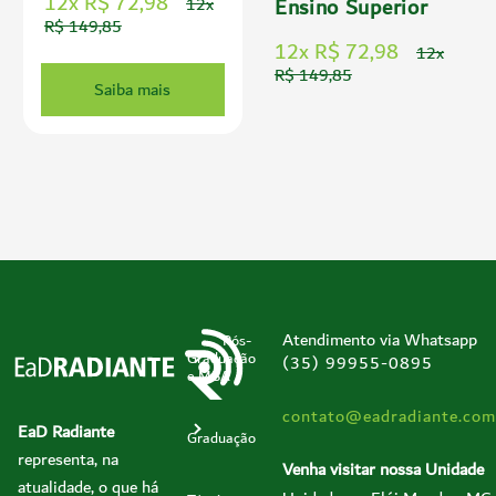
12x R$ 72,98
Ensino Superior
12x
R$ 149,85
12x R$ 72,98
12x
R$ 149,85
Saiba mais
Atendimento via Whatsapp
Pós-
Graduação
(35) 99955-0895
e MBA
contato@eadradiante.com
EaD Radiante
Graduação
representa, na
Venha visitar nossa Unidade
atualidade, o que há