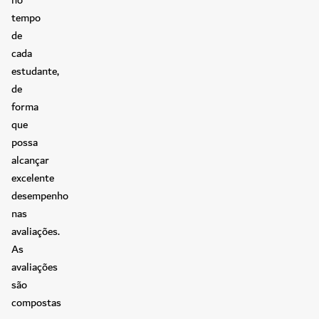
tempo
de
cada
estudante,
de
forma
que
possa
alcançar
excelente
desempenho
nas
avaliações.
As
avaliações
são
compostas