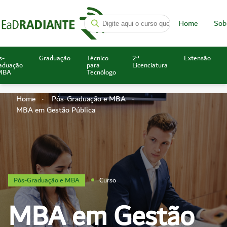
Home
Sob
s-
Graduação
Técnico
2ª
Extensão
aduação
para
Licenciatura
MBA
Tecnólogo
Home
Pós-Graduação e MBA
MBA em Gestão Pública
Pós-Graduação e MBA
Curso
MBA em Gestão