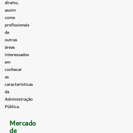
direito,
assim
como
profissionais
de
outras
áreas
interessados
em
conhecer
as
características
da
Administração
Pública.
Mercado
de