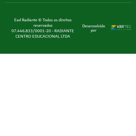
Ead Radiante © Todos os direitos
reservados
Desenvolvido
por
07.446.833/0001-20 - RADIANTE
CENTRO EDUCACIONAL LTDA