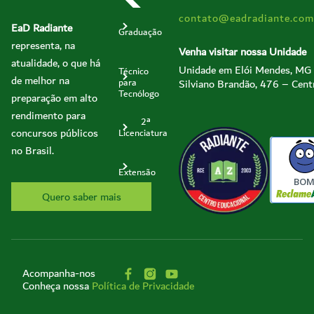
contato@eadradiante.com
EaD Radiante
Graduação
representa, na
Venha visitar nossa Unidade
atualidade, o que há
Unidade em Elói Mendes, MG
Técnico
de melhor na
Silviano Brandão, 476 – Cent
para
Tecnólogo
preparação em alto
rendimento para
2ª
concursos públicos
Licenciatura
no Brasil.
Extensão
BO
Quero saber mais
Acompanha-nos
Conheça nossa
Política de Privacidade