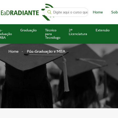
Home
Sob
s-
Graduação
Técnico
2ª
Extensão
aduação
para
Licenciatura
MBA
Tecnólogo
Home
Pós-Graduação e MBA