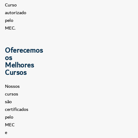
Curso
autorizado
pelo
MEC.
Oferecemos
os
Melhores
Cursos
Nossos
cursos
são
certificados
pelo
MEC
e