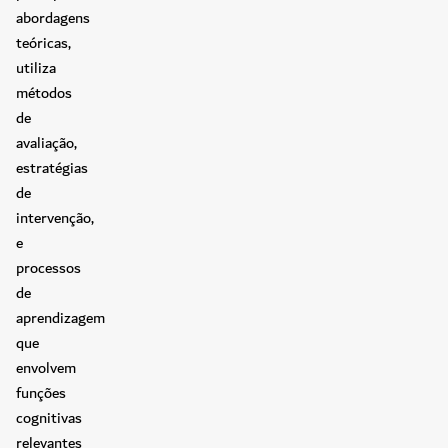
abordagens
teóricas,
utiliza
métodos
de
avaliação,
estratégias
de
intervenção,
e
processos
de
aprendizagem
que
envolvem
funções
cognitivas
relevantes