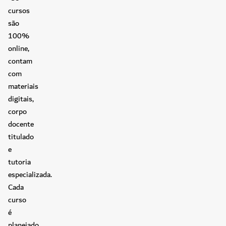
cursos
são
100%
online,
contam
com
materiais
digitais,
corpo
docente
titulado
e
tutoria
especializada.
Cada
curso
é
planejado