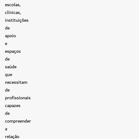
escolas,
clínicas,
instituições
de
apoio
e
espaços
de
saúde
que
necessitam
de
profissionais
capazes
de
compreender
a
relação