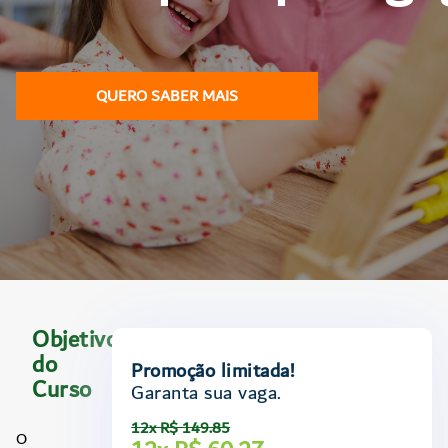
QUERO SABER MAIS
Objetivo
do
Promoção limitada!
Curso
Garanta sua vaga.
12x R$ 149.85
O