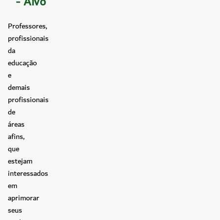
- Alvo
Professores,
profissionais
da
educação
e
demais
profissionais
de
áreas
afins,
que
estejam
interessados
em
aprimorar
seus