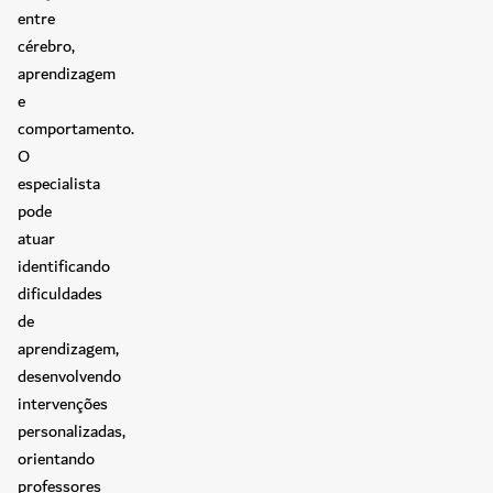
entre
cérebro,
aprendizagem
e
comportamento.
O
especialista
pode
atuar
identificando
dificuldades
de
aprendizagem,
desenvolvendo
intervenções
personalizadas,
orientando
professores