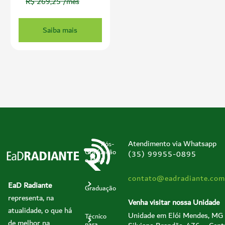
R$ 269,25 /mês
Saiba mais
Atendimento via Whatsapp
Pós-
Graduação
(35) 99955-0895
e MBA
contato@eadradiante.com
EaD Radiante
Graduação
representa, na
Venha visitar nossa Unidade
atualidade, o que há
Unidade em Elói Mendes, MG
Técnico
de melhor na
para