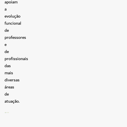
apoiam
a
evolução
funcional
de
professores
e
de
profissionais
das
mais
diversas
áreas
de
atuação.