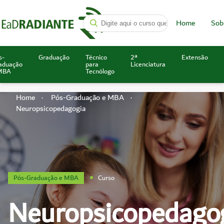
Home
Sob
s-
Graduação
Técnico
2ª
Extensão
aduação
para
Licenciatura
MBA
Tecnólogo
Home
Pós-Graduação e MBA
Neuropsicopedagogia
Pós-Graduação e MBA
Curso
Neuropsicopedago