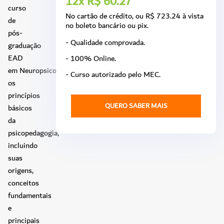
12x R$ 60.27
curso
No cartão de crédito, ou R$ 723.24 à vista
de
no boleto bancário ou pix.
pós-
- Qualidade comprovada.
graduação
EAD
- 100% Online.
em Neuropsicopedagogia aborda
- Curso autorizado pelo MEC.
os
princípios
QUERO SABER MAIS
básicos
da
psicopedagogia,
incluindo
suas
origens,
conceitos
fundamentais
e
principais