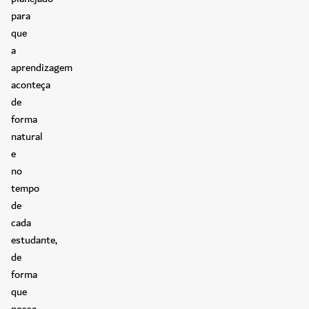
para
que
a
aprendizagem
aconteça
de
forma
natural
e
no
tempo
de
cada
estudante,
de
forma
que
possa