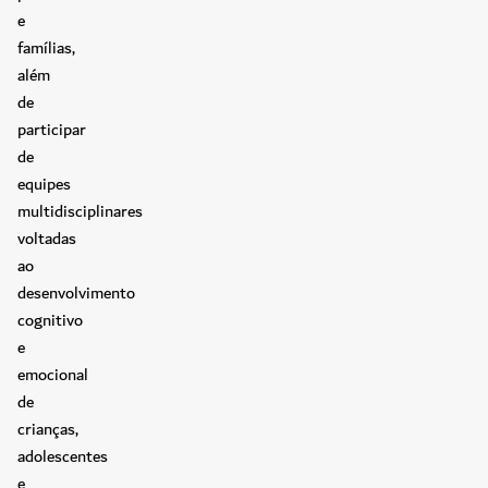
e
famílias,
além
de
participar
de
equipes
multidisciplinares
voltadas
ao
desenvolvimento
cognitivo
e
emocional
de
crianças,
adolescentes
e