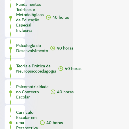
Fundamentos
Teóricos e
Metodológicos
40 horas
da Educação
Especial
Inclusiva
Psicologia do
40 horas
Desenvolvimento
Teoria e Prática da
40 horas
Neuropsicopedagogia
Psicomotricidade
no Contexto
40 horas
Escolar
Currículo
Escolar em
uma
40 horas
Perspectiva