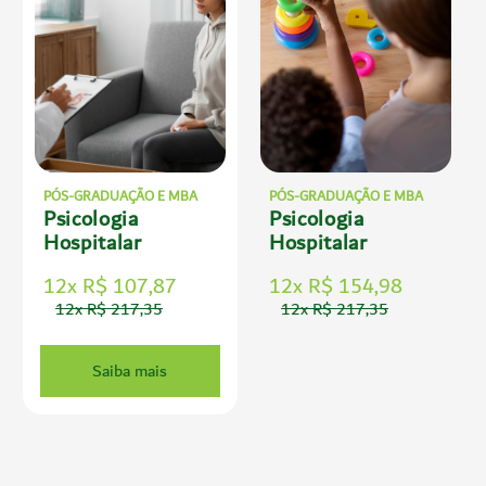
PÓS-GRADUAÇÃO E MBA
PÓS-GRADUAÇÃO E MBA
Psicologia
Psicologia
Hospitalar
Hospitalar
12x R$ 107,87
12x R$ 154,98
12x R$ 217,35
12x R$ 217,35
Saiba mais