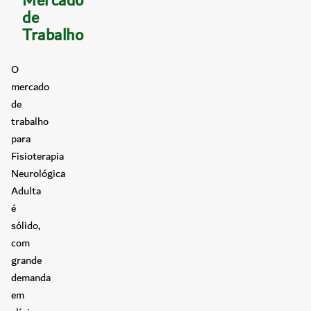
Mercado
de
Trabalho
O
mercado
de
trabalho
para
Fisioterapia
Neurológica
Adulta
é
sólido,
com
grande
demanda
em