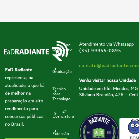
Atendimento via Whatsapp
Pós-
Graduação
(35) 99955-0895
e MBA
contato@eadradiante.com
EaD Radiante
Graduação
representa, na
Venha visitar nossa Unidade
atualidade, o que há
Unidade em Elói Mendes, MG
Técnico
de melhor na
Silviano Brandão, 476 – Cent
para
Tecnólogo
preparação em alto
rendimento para
2ª
concursos públicos
Licenciatura
no Brasil.
Extensão
BO