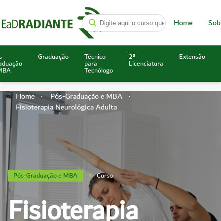
Home
Sob
s-
Graduação
Técnico
2ª
Extensão
aduação
para
Licenciatura
MBA
Tecnólogo
Home
Pós-Graduação e MBA
Fisioterapia Neurológica Adulta
Pós-Graduação e MBA
Curso
Fisioterapia