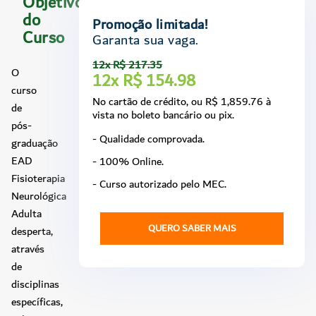
Objetivo
do
Promoção limitada!
Curso
Garanta sua vaga.
12x R$ 217.35
O
12x R$ 154.98
curso
No cartão de crédito, ou R$ 1,859.76 à
de
vista no boleto bancário ou pix.
pós-
- Qualidade comprovada.
graduação
EAD
- 100% Online.
Fisioterapia
- Curso autorizado pelo MEC.
Neurológica
Adulta
QUERO SABER MAIS
desperta,
através
de
disciplinas
específicas,