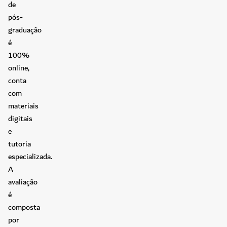
de
pós-
graduação
é
100%
online,
conta
com
materiais
digitais
e
tutoria
especializada.
A
avaliação
é
composta
por