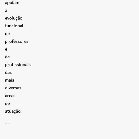
apoiam
a
evolução
funcional
de
professores
e
de
profissionais
das
mais
diversas
áreas
de
atuação.