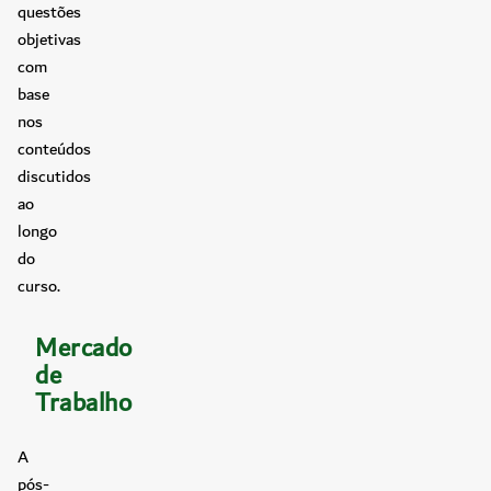
questões
objetivas
com
base
nos
conteúdos
discutidos
ao
longo
do
curso.
Mercado
de
Trabalho
A
pós-