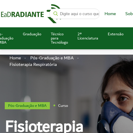
Home
Sob
s-
Graduação
Técnico
2ª
Extensão
aduação
para
Licenciatura
MBA
Tecnólogo
Home
Pós-Graduação e MBA
Fisioterapia Respiratória
Pós-Graduação e MBA
Curso
Fisioterapia