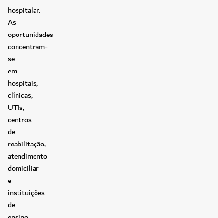
hospitalar.
As
oportunidades
concentram-
se
em
hospitais,
clínicas,
UTIs,
centros
de
reabilitação,
atendimento
domiciliar
e
instituições
de
ensino.