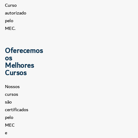
Curso
autorizado
pelo
MEC.
Oferecemos
os
Melhores
Cursos
Nossos
cursos
são
certificados
pelo
MEC
e