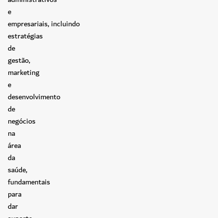
e
empresariais, incluindo
estratégias
de
gestão,
marketing
e
desenvolvimento
de
negócios
na
área
da
saúde,
fundamentais
para
dar