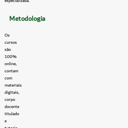
especializada.
Metodologia
Os
cursos
são
100%
online,
contam
com
materiais
digitais,
corpo
docente
titulado
e
tutoria