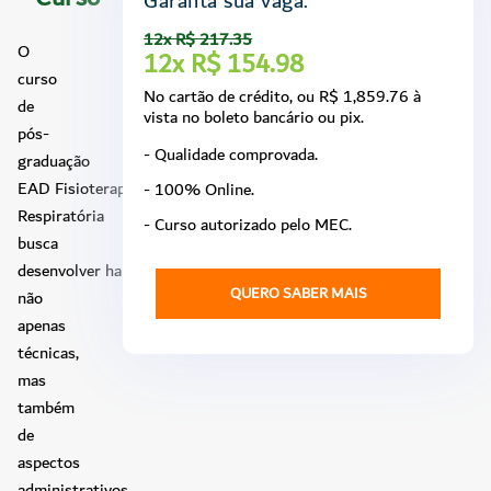
Garanta sua vaga.
12x R$ 217.35
O
12x R$ 154.98
curso
No cartão de crédito, ou R$ 1,859.76 à
de
vista no boleto bancário ou pix.
pós-
- Qualidade comprovada.
graduação
EAD Fisioterapia
- 100% Online.
Respiratória
- Curso autorizado pelo MEC.
busca
desenvolver habilidades
QUERO SABER MAIS
não
apenas
técnicas,
mas
também
de
aspectos
administrativos