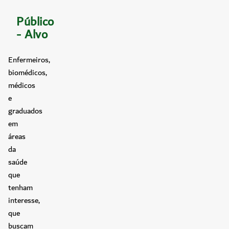
Público
- Alvo
Enfermeiros,
biomédicos,
médicos
e
graduados
em
áreas
da
saúde
que
tenham
interesse,
que
buscam