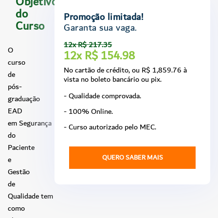
Objetivo
do
Promoção limitada!
Curso
Garanta sua vaga.
12x R$ 217.35
O
12x R$ 154.98
curso
No cartão de crédito, ou R$ 1,859.76 à
de
vista no boleto bancário ou pix.
pós-
- Qualidade comprovada.
graduação
EAD
- 100% Online.
em Segurança
- Curso autorizado pelo MEC.
do
Paciente
QUERO SABER MAIS
e
Gestão
de
Qualidade tem
como