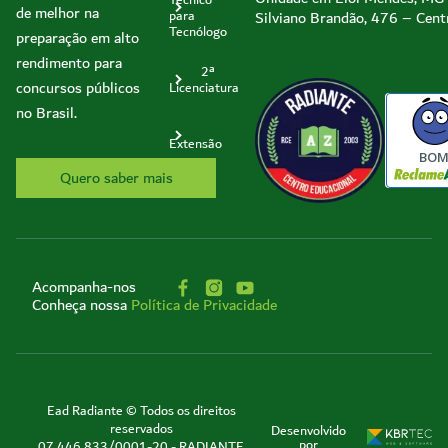
Técnico
de melhor na
Silviano Brandão, 476 – Cent
para
Tecnólogo
preparação em alto
rendimento para
2ª
concursos públicos
Licenciatura
no Brasil.
Extensão
BO
Quero saber mais
Acompanha-nos
Conheça nossa
Política de Privacidade
Ead Radiante © Todos os direitos
reservados
Desenvolvido
por
07.446.833/0001-20 - RADIANTE