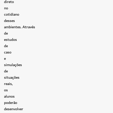
direto
no
cotidiano
desses
ambientes. Através
de
estudos
de
caso
e
simulações
de
situações
reais,
os
alunos
poderão
desenvolver