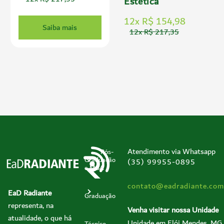
Estética
12x R$ 154,98
Saiba mais
12x R$ 217,35
Atendimento via Whatsapp
Pós-
Graduação
(35) 99955-0895
e MBA
contato@eadradiante.com
EaD Radiante
Graduação
representa, na
Venha visitar nossa Unidade
atualidade, o que há
Unidade em Elói Mendes, MG