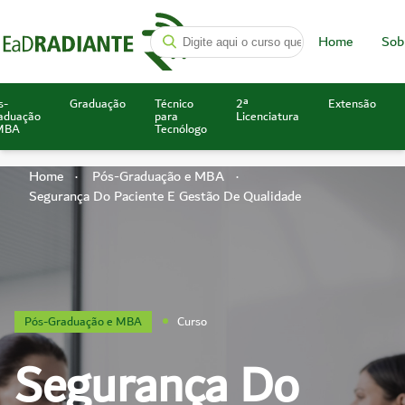
Home
Sob
s-
Graduação
Técnico
2ª
Extensão
aduação
para
Licenciatura
MBA
Tecnólogo
Home
Pós-Graduação e MBA
Segurança Do Paciente E Gestão De Qualidade
Pós-Graduação e MBA
Curso
Segurança Do