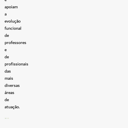
apoiam
a
evolução
funcional
de
professores
e
de
profissionais
das
mais
diversas
áreas
de
atuação.