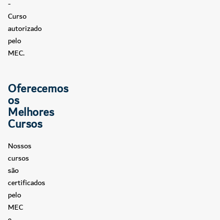
-
Curso
autorizado
pelo
MEC.
Oferecemos
os
Melhores
Cursos
Nossos
cursos
são
certificados
pelo
MEC
e