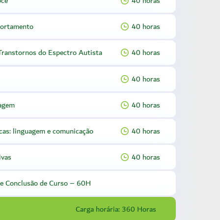
oce
40 horas
portamento
40 horas
Transtornos do Espectro Autista
40 horas
40 horas
uagem
40 horas
cas: linguagem e comunicação
40 horas
ivas
40 horas
e Conclusão de Curso – 60H
Carga horária: 360 Horas