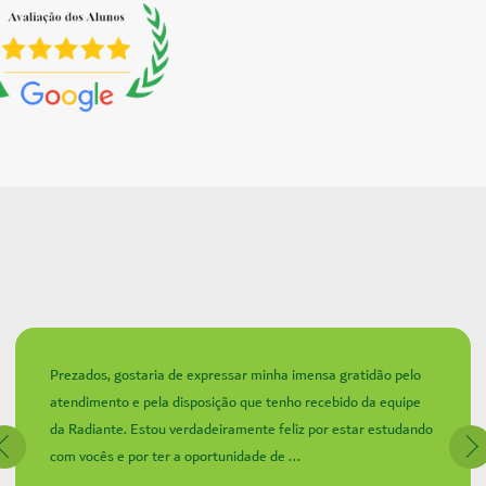
Prezados, gostaria de expressar minha imensa gratidão pelo
atendimento e pela disposição que tenho recebido da equipe
da Radiante. Estou verdadeiramente feliz por estar estudando
com vocês e por ter a oportunidade de ...