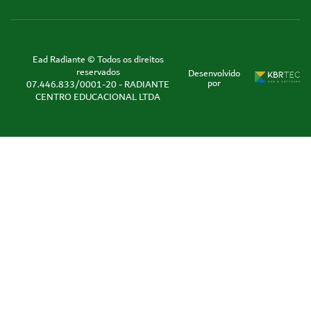
Ead Radiante © Todos os direitos
reservados
Desenvolvido
por
07.446.833/0001-20 - RADIANTE
CENTRO EDUCACIONAL LTDA