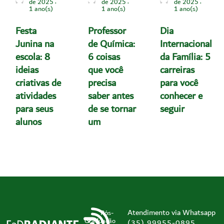
de 2025
de 2025
de 2025
1 ano(s)
1 ano(s)
1 ano(s)
Festa
Professor
Dia
Junina na
de Química:
Internacional
escola: 8
6 coisas
da Família: 5
ideias
que você
carreiras
criativas de
precisa
para você
atividades
saber antes
conhecer e
para seus
de se tornar
seguir
alunos
um
Atendimento via Whatsapp
Pós-
Graduação
(35) 99955-0895