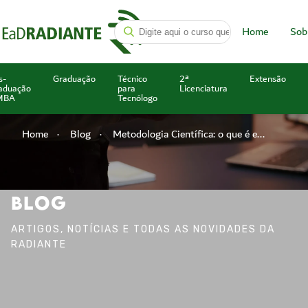
Home
Sob
s-
Graduação
Técnico
2ª
Extensão
aduação
para
Licenciatura
MBA
Tecnólogo
Home
Blog
Metodologia Científica: o que é e...
BLOG
ARTIGOS, NOTÍCIAS E TODAS AS NOVIDADES DA
RADIANTE