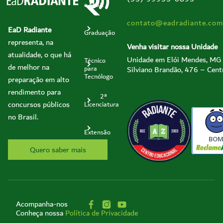
e MBA
contato@eadradiante.com
EaD Radiante
Graduação
representa, na
Venha visitar nossa Unidade
atualidade, o que há
Unidade em Elói Mendes, MG
Técnico
de melhor na
Silviano Brandão, 476 – Cent
para
Tecnólogo
preparação em alto
rendimento para
2ª
concursos públicos
Licenciatura
no Brasil.
Extensão
BO
Quero saber mais
Acompanha-nos
Conheça nossa
Política de Privacidade