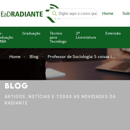
Home
Sob
s-
Graduação
Técnico
2ª
Extensão
aduação
para
Licenciatura
MBA
Tecnólogo
Home
Blog
Professor de Sociologia: 5 coisas i...
BLOG
ARTIGOS, NOTÍCIAS E TODAS AS NOVIDADES DA
RADIANTE