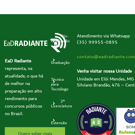
Atendimento via Whatsapp
Pós-
Graduação
(35) 99955-0895
e MBA
contato@eadradiante.com
EaD Radiante
Graduação
representa, na
Venha visitar nossa Unidade
atualidade, o que há
Unidade em Elói Mendes, MG
Técnico
de melhor na
Silviano Brandão, 476 – Cent
para
Tecnólogo
preparação em alto
rendimento para
2ª
concursos públicos
Licenciatura
no Brasil.
Extensão
BO
Quero saber mais