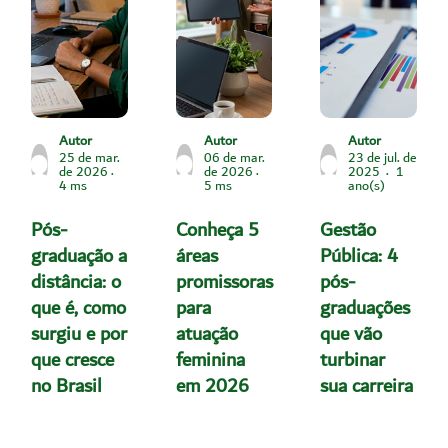
Autor
Autor
Autor
25 de mar.
06 de mar.
23 de jul. de
de 2026
de 2026
2025
1
4 ms
5 ms
ano(s)
Pós-
Conheça 5
Gestão
graduação a
áreas
Pública: 4
distância: o
promissoras
pós-
que é, como
para
graduações
surgiu e por
atuação
que vão
que cresce
feminina
turbinar
no Brasil
em 2026
sua carreira