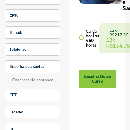
e
Sa
12x
Carga
R$217.35
horária
12x
450
R$154.98
horas
Escolha Outro
Endereço de cobrança
Curso