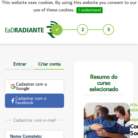
This website uses cookies. By using this website you consent to our
use of these cookies.
I understand
1
2
3
Entrar
Criar conta
Resumo do
curso
Cadastrar com o
selecionado
Google
Cadastrar com o
Facebook
PÓS
GRA
E
Cadastrar com e-mail
MB
Co
So