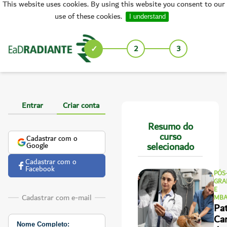
This website uses cookies. By using this website you consent to our
use of these cookies.
I understand
1
2
3
Entrar
Criar conta
Resumo do
curso
Cadastrar com o
selecionado
Google
Cadastrar com o
Facebook
PÓS
GRA
E
Cadastrar com e-mail
MB
Pa
Ca