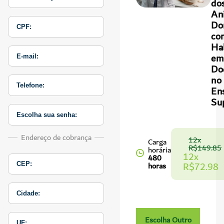
do
An
Do
co
Ha
em
Do
no
En
Su
Endereço de cobrança
12x
Carga
R$149.85
horária
12x
480
R$72.98
horas
Escolha Outro