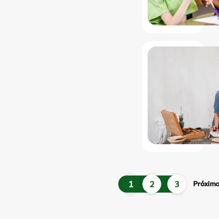
1
2
3
Próxim