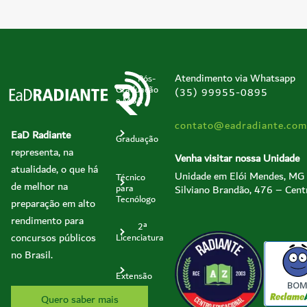
Atendimento via Whatsapp
Pós-
Graduação
(35) 99955-0895
e MBA
contato@eadradiante.com
EaD Radiante
Graduação
representa, na
Venha visitar nossa Unidade
atualidade, o que há
Unidade em Elói Mendes, MG
Técnico
de melhor na
Silviano Brandão, 476 – Cent
para
Tecnólogo
preparação em alto
rendimento para
2ª
concursos públicos
Licenciatura
no Brasil.
Extensão
BO
Quero saber mais