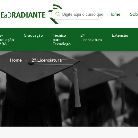
Home
Sob
s-
Graduação
Técnico
2ª
Extensão
aduação
para
Licenciatura
MBA
Tecnólogo
Home
2ª Licenciatura