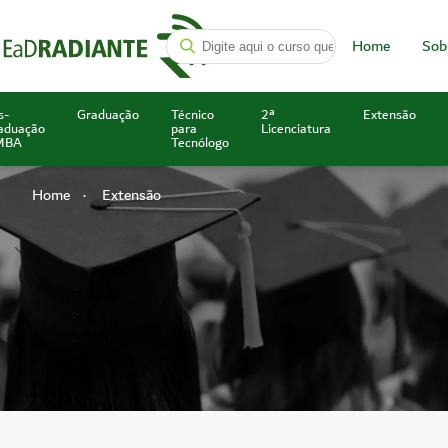
Home
Sob
s-
Graduação
Técnico
2ª
Extensão
aduação
para
Licenciatura
MBA
Tecnólogo
Home
Extensão