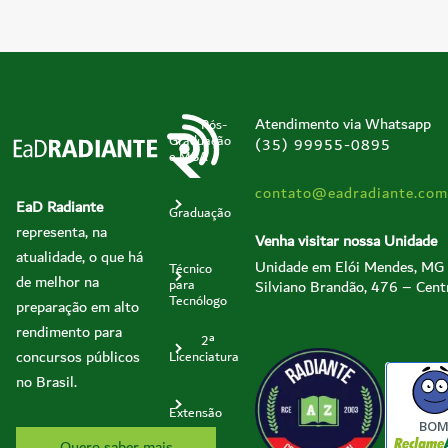
Atendimento via Whatsapp
Pós-
Graduação
(35) 99955-0895
e MBA
contato@eadradiante.com
EaD Radiante
Graduação
representa, na
Venha visitar nossa Unidade
atualidade, o que há
Unidade em Elói Mendes, MG
Técnico
de melhor na
Silviano Brandão, 476 – Cent
para
Tecnólogo
preparação em alto
rendimento para
2ª
concursos públicos
Licenciatura
no Brasil.
Extensão
BO
Quero saber mais