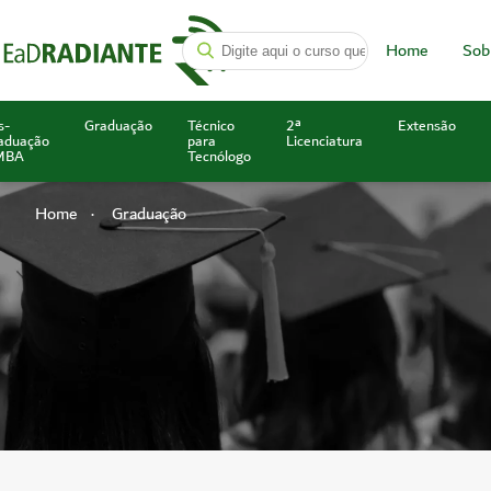
Home
Sob
s-
Graduação
Técnico
2ª
Extensão
aduação
para
Licenciatura
MBA
Tecnólogo
Home
Graduação