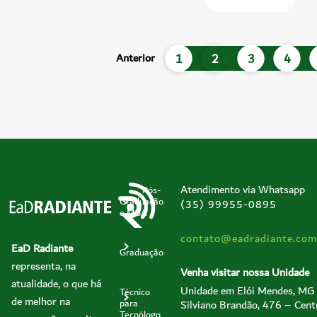
1
2
3
4
Anterior
Atendimento via Whatsapp
Pós-
Graduação
(35) 99955-0895
e MBA
contato@eadradiante.com
EaD Radiante
Graduação
representa, na
Venha visitar nossa Unidade
atualidade, o que há
Unidade em Elói Mendes, MG
Técnico
de melhor na
Silviano Brandão, 476 – Cent
para
Tecnólogo