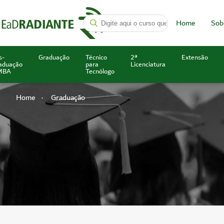
Home
Sob
s-
Graduação
Técnico
2ª
Extensão
aduação
para
Licenciatura
MBA
Tecnólogo
Home
Graduação