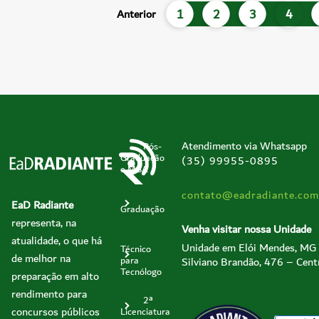
1
2
3
4
Anterior
Atendimento via Whatsapp
Pós-
Graduação
(35) 99955-0895
e MBA
contato@eadradiante.com
EaD Radiante
Graduação
representa, na
Venha visitar nossa Unidade
atualidade, o que há
Unidade em Elói Mendes, MG
Técnico
de melhor na
Silviano Brandão, 476 – Cent
para
Tecnólogo
preparação em alto
rendimento para
2ª
concursos públicos
Licenciatura