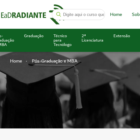
Home
Sob
s-
Graduação
Técnico
2ª
Extensão
aduação
para
Licenciatura
MBA
Tecnólogo
Home
Pós-Graduação e MBA