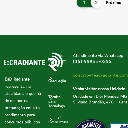
1
2
Próximo
Atendimento via Whatsapp
Pós-
Graduação
(35) 99955-0895
e MBA
contato@eadradiante.com
EaD Radiante
Graduação
representa, na
Venha visitar nossa Unidade
atualidade, o que há
Unidade em Elói Mendes, MG
Técnico
de melhor na
Silviano Brandão, 476 – Cent
para
Tecnólogo
preparação em alto
rendimento para
2ª
concursos públicos
Licenciatura