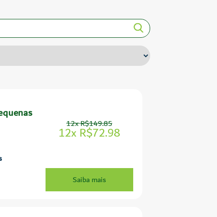
Pequenas
12x R$149.85
12x R$72.98
s
Saiba mais