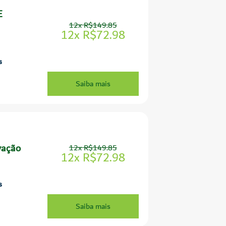
E
12x R$149.85
12x R$72.98
s
Saiba mais
vação
12x R$149.85
12x R$72.98
s
Saiba mais