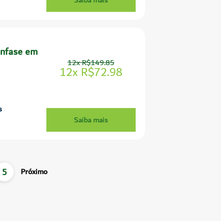
nfase em
12x R$149.85
12x R$72.98
s
Saiba mais
5
Próximo