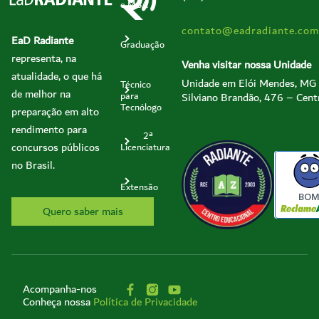
e MBA
contato@eadradiante.com
EaD Radiante
Graduação
representa, na
Venha visitar nossa Unidade
atualidade, o que há
Unidade em Elói Mendes, MG
Técnico
de melhor na
Silviano Brandão, 476 – Cent
para
Tecnólogo
preparação em alto
rendimento para
2ª
concursos públicos
Licenciatura
no Brasil.
Extensão
BO
Quero saber mais
Acompanha-nos
Conheça nossa
Política de Privacidade