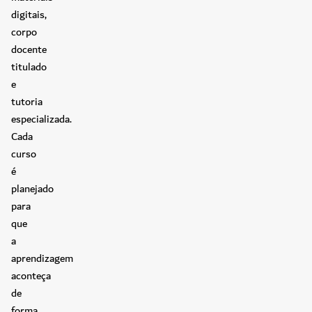
digitais,
corpo
docente
titulado
e
tutoria
especializada.
Cada
curso
é
planejado
para
que
a
aprendizagem
aconteça
de
forma