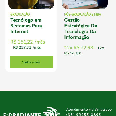
GRADUAÇÃO
PÓS-GRADUAÇÃO E MBA
Tecnólogo em
Gestão
Sistemas Para
Estratégica Da
Internet
Tecnologia Da
Informação
R$ 161,22 /mês
12x R$ 72,98
R$ 257,31 /mês
12x
R$ 149,85
Saiba mais
Atendimento via Whatsapp
Pós-
Graduação
(35) 99955-0895