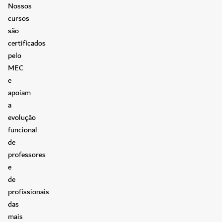
Nossos
cursos
são
certificados
pelo
MEC
e
apoiam
a
evolução
funcional
de
professores
e
de
profissionais
das
mais