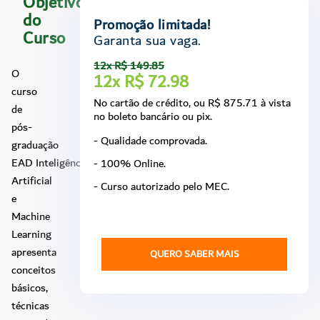
Objetivo
do
Promoção limitada!
Curso
Garanta sua vaga.
12x R$ 149.85
O
12x R$ 72.98
curso
No cartão de crédito, ou R$ 875.71 à vista
de
no boleto bancário ou pix.
pós-
- Qualidade comprovada.
graduação
EAD Inteligência
- 100% Online.
Artificial
- Curso autorizado pelo MEC.
e
Machine
Learning
apresenta
QUERO SABER MAIS
conceitos
básicos,
técnicas