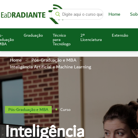
Home
Sob
s-
Graduação
Técnico
2ª
Extensão
aduação
para
Licenciatura
MBA
Tecnólogo
Home
Pós-Graduação e MBA
Inteligência Artificial e Machine Learning
Pós-Graduação e MBA
Curso
Inteligência