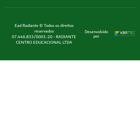
Ead Radiante © Todos os direitos
reservados
Desenvolvido
por
07.446.833/0001-20 - RADIANTE
CENTRO EDUCACIONAL LTDA