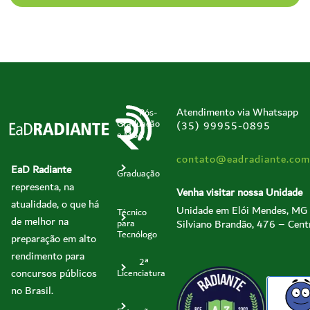
Atendimento via Whatsapp
Pós-
Graduação
(35) 99955-0895
e MBA
contato@eadradiante.com
EaD Radiante
Graduação
representa, na
Venha visitar nossa Unidade
atualidade, o que há
Unidade em Elói Mendes, MG
Técnico
de melhor na
Silviano Brandão, 476 – Cent
para
Tecnólogo
preparação em alto
rendimento para
2ª
concursos públicos
Licenciatura
no Brasil.