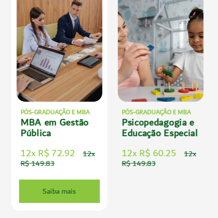
PÓS-GRADUAÇÃO E MBA
PÓS-GRADUAÇÃO E MBA
MBA em Gestão
Psicopedagogia e
Pública
Educação Especial
12x R$ 72.92
12x R$ 60.25
12x
12x
R$ 149.83
R$ 149.83
Saiba mais