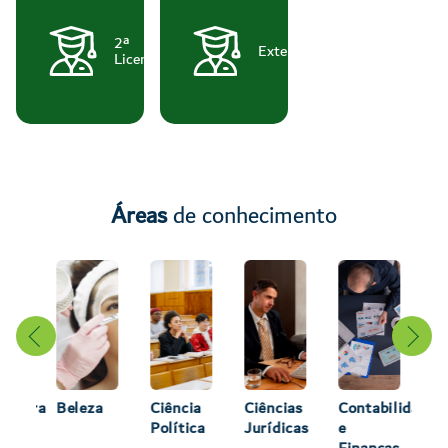
2ª
Extensão
Licenciatura
Áreas
de conhecimento
tetura
Beleza
Ciência
Ciências
Contabilidade
De
Política
Jurídicas
e