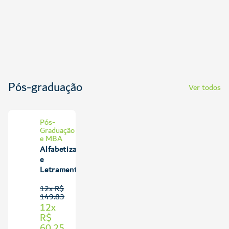
Pós-graduação
Ver todos
Pós-
Graduação
e MBA
Alfabetização
e
Letramento
12x R$
149.83
12x
R$
60.25