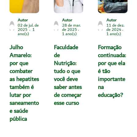
Autor
Autor
Autor
02 de jul. de
28 de mar.
11 de dez.
2025
1
de 2025
de 2024
ano(s)
1 ano(s)
1 ano(s)
Julho
Faculdade
Formação
Amarelo:
de
continuada:
por que
Nutrição:
por que ela
combater
tudo o que
é tão
as hepatites
você deve
importante
também é
saber antes
na
lutar por
de começar
educação?
saneamento
esse curso
e saúde
pública