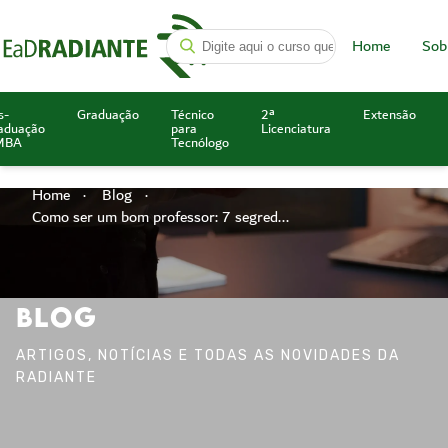
Home
Sob
s-
Graduação
Técnico
2ª
Extensão
aduação
para
Licenciatura
MBA
Tecnólogo
Home
Blog
Como ser um bom professor: 7 segred...
BLOG
ARTIGOS, NOTÍCIAS E TODAS AS NOVIDADES DA
RADIANTE