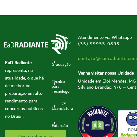
Atendimento via Whatsapp
Pós-
Graduação
(35) 99955-0895
e MBA
contato@eadradiante.com
EaD Radiante
Graduação
representa, na
Venha visitar nossa Unidade
atualidade, o que há
Unidade em Elói Mendes, MG
Técnico
de melhor na
Silviano Brandão, 476 – Cent
para
Tecnólogo
preparação em alto
rendimento para
2ª
concursos públicos
Licenciatura
no Brasil.
Extensão
BO
Quero saber mais