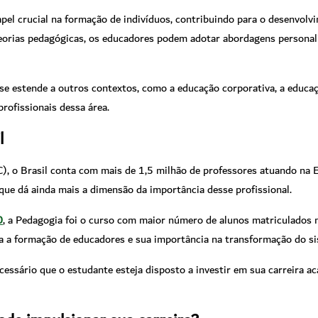
crucial na formação de indivíduos, contribuindo para o desenvolvime
eorias pedagógicas, os educadores podem adotar abordagens personali
se estende a outros contextos, como a educação corporativa, a educação
ofissionais dessa área.
l
 o Brasil conta com mais de 1,5 milhão de professores atuando na E
e dá ainda mais a dimensão da importância desse profissional.
0
, a Pedagogia foi o curso com maior número de alunos matriculados n
a a formação de educadores e sua importância na transformação do sis
cessário que o estudante esteja disposto a investir em sua carreira 