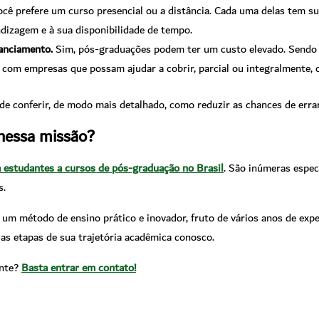
ocê prefere um curso presencial ou a distância. Cada uma delas tem s
ndizagem e à sua disponibilidade de tempo.
nanciamento.
Sim, pós-graduações podem ter um custo elevado. Sendo 
 com empresas que possam ajudar a cobrir, parcial ou integralmente, 
de conferir, de modo mais detalhado, como reduzir as chances de erra
nessa missão?
 estudantes a cursos de pós-graduação no Brasil
. São inúmeras espec
s.
 um método de ensino prático e inovador, fruto de vários anos de exp
as etapas de sua trajetória acadêmica conosco.
ante?
Basta entrar em contato!