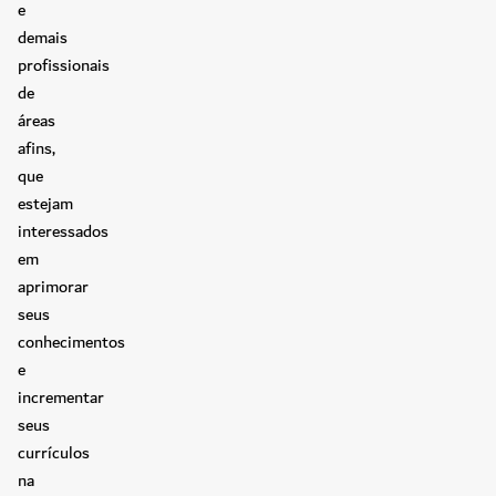
e
demais
profissionais
de
áreas
afins,
que
estejam
interessados
em
aprimorar
seus
conhecimentos
e
incrementar
seus
currículos
na