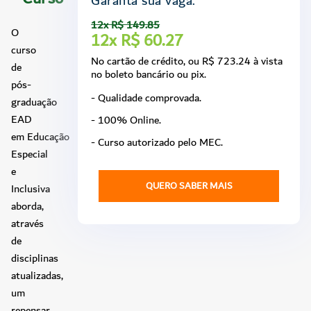
Garanta sua vaga.
12x R$ 149.85
O
12x R$ 60.27
curso
No cartão de crédito, ou R$ 723.24 à vista
de
no boleto bancário ou pix.
pós-
- Qualidade comprovada.
graduação
EAD
- 100% Online.
em Educação
- Curso autorizado pelo MEC.
Especial
e
QUERO SABER MAIS
Inclusiva
aborda,
através
de
disciplinas
atualizadas,
um
repensar