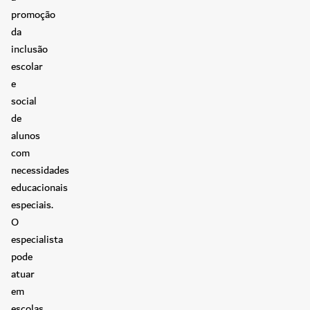
promoção
da
inclusão
escolar
e
social
de
alunos
com
necessidades
educacionais
especiais.
O
especialista
pode
atuar
em
escolas