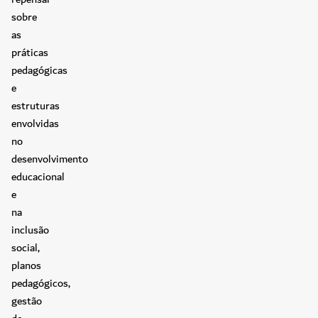
sobre
as
práticas
pedagógicas
e
estruturas
envolvidas
no
desenvolvimento
educacional
e
na
inclusão
social,
planos
pedagógicos,
gestão