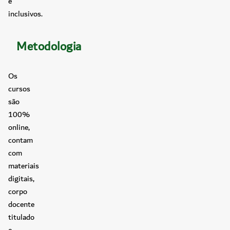
e
inclusivos.
Metodologia
Os
cursos
são
100%
online,
contam
com
materiais
digitais,
corpo
docente
titulado
e