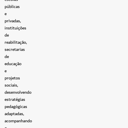
públicas
e
privadas,
instituições
de
reabilitação,
secretarias
de
educação
e
projetos
sociais,
desenvolvendo
estratégias
pedagógicas
adaptadas,
acompanhando
o