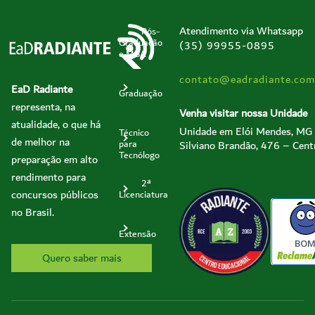
Atendimento via Whatsapp
Pós-
Graduação
(35) 99955-0895
e MBA
contato@eadradiante.com
EaD Radiante
Graduação
representa, na
Venha visitar nossa Unidade
atualidade, o que há
Unidade em Elói Mendes, MG
Técnico
de melhor na
Silviano Brandão, 476 – Cent
para
Tecnólogo
preparação em alto
rendimento para
2ª
concursos públicos
Licenciatura
no Brasil.
Extensão
BO
Quero saber mais