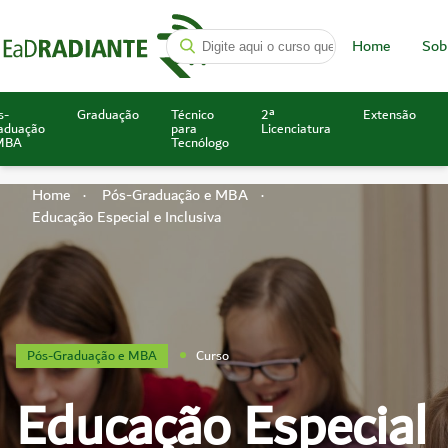
Home
Sob
s-
Graduação
Técnico
2ª
Extensão
aduação
para
Licenciatura
MBA
Tecnólogo
Home
Pós-Graduação e MBA
Educação Especial e Inclusiva
Pós-Graduação e MBA
Curso
Educação Especial