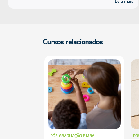
Leia mais
Cursos relacionados
E MBA
PÓS-GRADUAÇÃO E MBA
PÓ