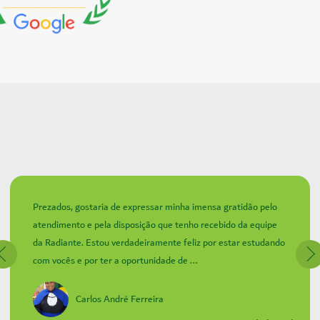
Prezados, gostaria de expressar minha imensa gratidão pelo
atendimento e pela disposição que tenho recebido da equipe
da Radiante. Estou verdadeiramente feliz por estar estudando
com vocês e por ter a oportunidade de ...
Carlos André Ferreira