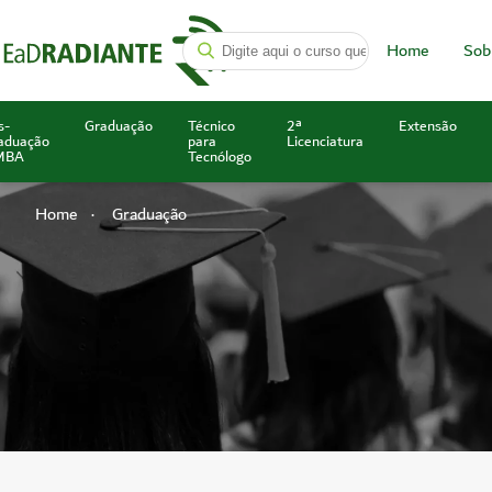
Home
Sob
s-
Graduação
Técnico
2ª
Extensão
aduação
para
Licenciatura
MBA
Tecnólogo
Home
Graduação