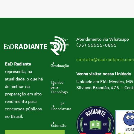
Atendimento via Whatsapp
Pós-
Graduação
(35) 99955-0895
e MBA
contato@eadradiante.com
EaD Radiante
Graduação
representa, na
Venha visitar nossa Unidade
atualidade, o que há
Unidade em Elói Mendes, MG
Técnico
de melhor na
Silviano Brandão, 476 – Cent
para
Tecnólogo
preparação em alto
rendimento para
2ª
concursos públicos
Licenciatura
no Brasil.
Extensão
BO