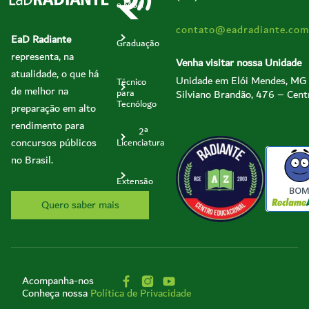
e MBA
contato@eadradiante.com
EaD Radiante
Graduação
representa, na
Venha visitar nossa Unidade
atualidade, o que há
Unidade em Elói Mendes, MG
Técnico
de melhor na
Silviano Brandão, 476 – Cent
para
Tecnólogo
preparação em alto
rendimento para
2ª
concursos públicos
Licenciatura
no Brasil.
Extensão
BO
Quero saber mais
Acompanha-nos
Conheça nossa
Política de Privacidade