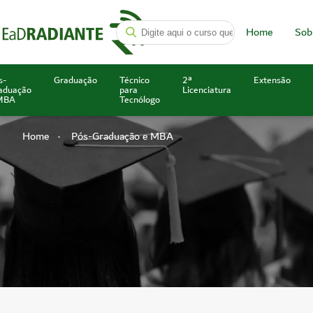
Home
Sob
s-
Graduação
Técnico
2ª
Extensão
aduação
para
Licenciatura
MBA
Tecnólogo
Home
Pós-Graduação e MBA