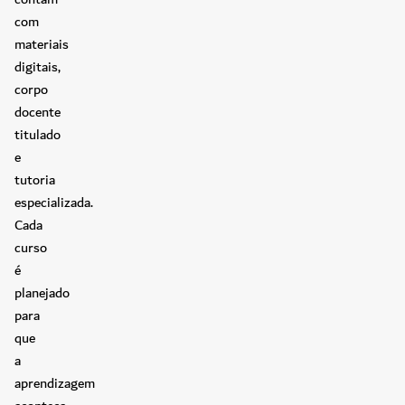
com
materiais
digitais,
corpo
docente
titulado
e
tutoria
especializada.
Cada
curso
é
planejado
para
que
a
aprendizagem