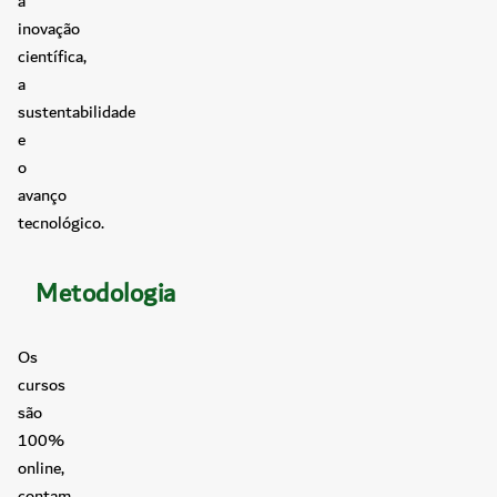
a
inovação
científica,
a
sustentabilidade
e
o
avanço
tecnológico.
Metodologia
Os
cursos
são
100%
online,
contam