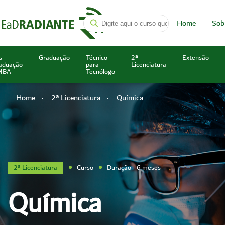
Home
Sob
s-
Graduação
Técnico
2ª
Extensão
aduação
para
Licenciatura
MBA
Tecnólogo
Home
2ª Licenciatura
Química
2ª Licenciatura
Curso
Duração - 6 meses
Química