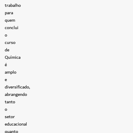
trabalho
para
quem
conclui
o
curso
de
Química
é
amplo
e
diversificado,
abrangendo
tanto
o
setor
educacional
quanto