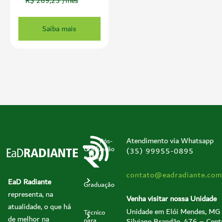
R$ 269,25 /mês
Saiba mais
Atendimento via Whatsapp
Pós-
Graduação
(35) 99955-0895
e MBA
contato@eadradiante.com
EaD Radiante
Graduação
representa, na
Venha visitar nossa Unidade
atualidade, o que há
Unidade em Elói Mendes, MG
Técnico
de melhor na
Silviano Brandão, 476 – Cent
para