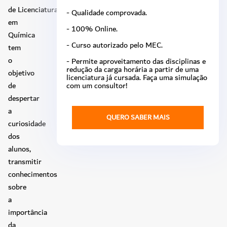
de Licenciatura
- Qualidade comprovada.
em
- 100% Online.
Química
- Curso autorizado pelo MEC.
tem
o
- Permite aproveitamento das disciplinas e
redução da carga horária a partir de uma
objetivo
licenciatura já cursada. Faça uma simulação
de
com um consultor!
despertar
a
QUERO SABER MAIS
curiosidade
dos
alunos,
transmitir
conhecimentos
sobre
a
importância
da