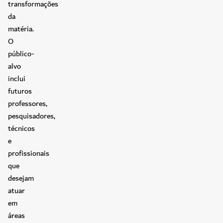
transformações
da
matéria.
O
público-
alvo
inclui
futuros
professores,
pesquisadores,
técnicos
e
profissionais
que
desejam
atuar
em
áreas