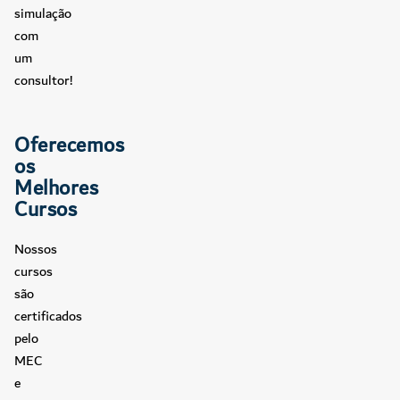
simulação
com
um
consultor!
Oferecemos
os
Melhores
Cursos
Nossos
cursos
são
certificados
pelo
MEC
e