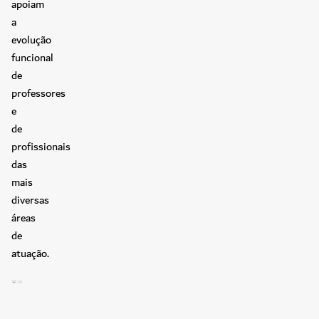
apoiam
a
evolução
funcional
de
professores
e
de
profissionais
das
mais
diversas
áreas
de
atuação.