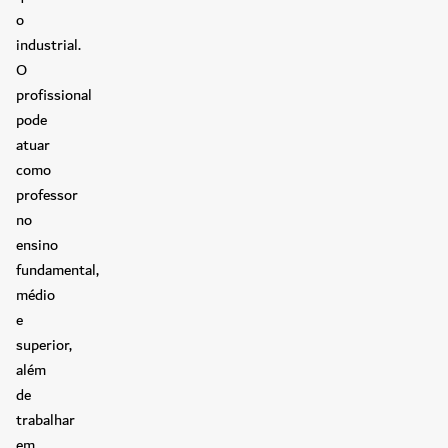
o
industrial.
O
profissional
pode
atuar
como
professor
no
ensino
fundamental,
médio
e
superior,
além
de
trabalhar
em