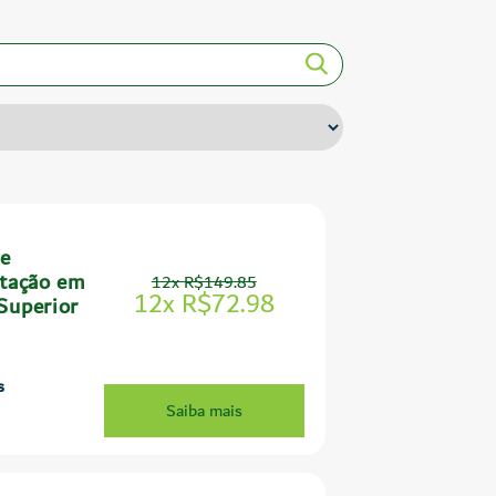
 e
itação em
12x R$149.85
12x R$72.98
Superior
s
Saiba mais