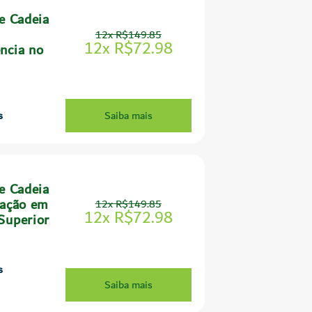
e Cadeia
12x R$149.85
12x R$72.98
ncia no
s
Saiba mais
e Cadeia
tação em
12x R$149.85
12x R$72.98
Superior
s
Saiba mais