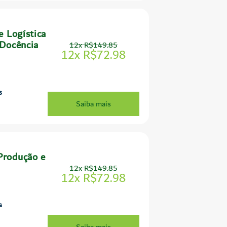
e Logística
 Docência
12x R$149.85
12x R$72.98
s
Saiba mais
Produção e
12x R$149.85
12x R$72.98
s
Saiba mais